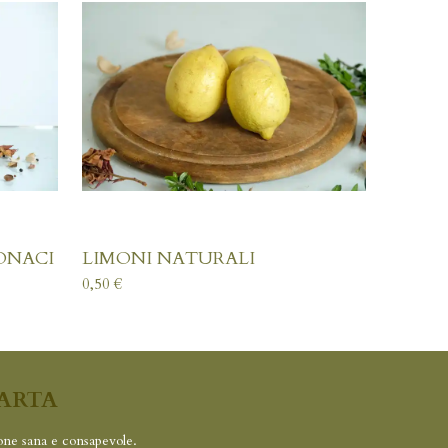
ONACI
LIMONI NATURALI
0,50 €
ARTA
one sana e consapevole.