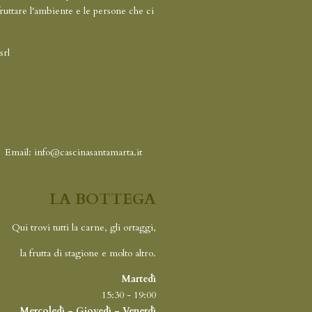
fruttare l'ambiente e le persone che ci
srl
0
Email: info@cascinasantamarta.it
LA BOTTEGA
Qui trovi tutti la carne, gli ortaggi,
la frutta di stagione e molto altro.
Martedì
15:30 - 19:00
Mercoledì - Giovedì - Venerdì