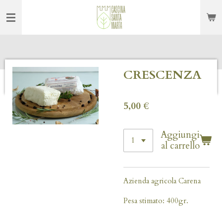
Vai
al
contenuto
principale
CRESCENZA
5,00 €
Aggiungi
al carrello
Azienda agricola Carena
Pesa stimato: 400gr.