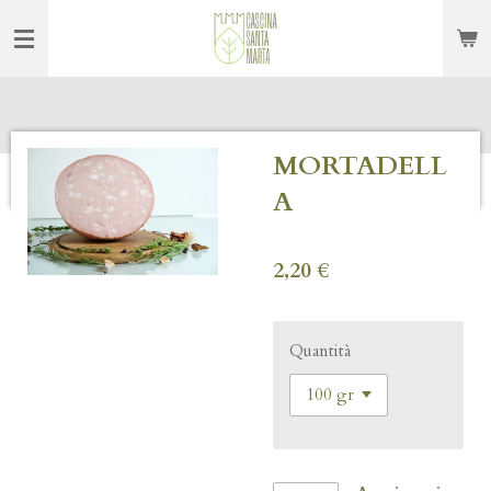
Vai
al
contenuto
principale
MORTADELL
A
2,20 €
Quantità