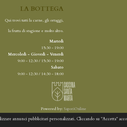
LA BOTTEGA
Qui trovi tutti la carne, gli ortaggi,
la frutta di stagione e molto altro.
Martedì
15:30 - 19:00
Mercoledì - Giovedì - Venerdì
9:00 - 12:30 / 15:30 - 19:00
Sabato
9:00 - 12:30 / 14:30 - 18:00
Powered by:
SaporiOnline
© Cascina Santa Marta
‭•
P.IVA 2250430969
‭•
credits
‭•
privacy
‭•
cookies policy
lizzare annunci pubblicitari personalizzati. Cliccando su "Accetta" accons