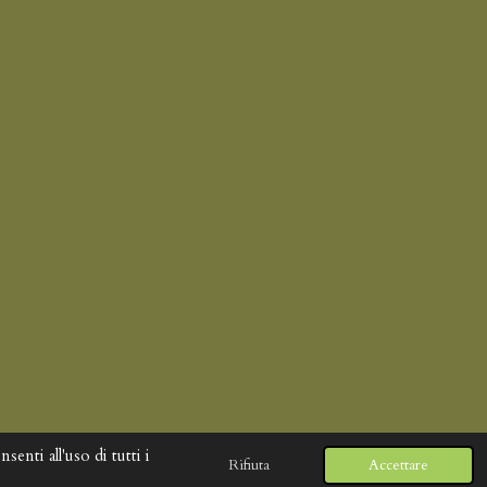
enti all'uso di tutti i
Rifiuta
Accettare