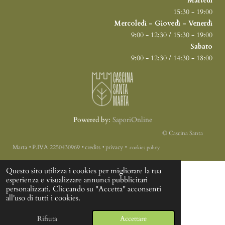
Martedì
15:30 - 19:00
Mercoledì - Giovedì - Venerdì
9:00 - 12:30 / 15:30 - 19:00
Sabato
9:00 - 12:30 / 14:30 - 18:00
Powered by:
SaporiOnline
© Cascina Santa
Marta
‭•
P.IVA 2250430969
‭•
credits
‭•
privacy
‭•
cookies policy
Questo sito utilizza i cookies per migliorare la tua
esperienza e visualizzare annunci pubblicitari
personalizzati. Cliccando su "Accetta" acconsenti
all'uso di tutti i cookies.
Rifiuta
Accettare