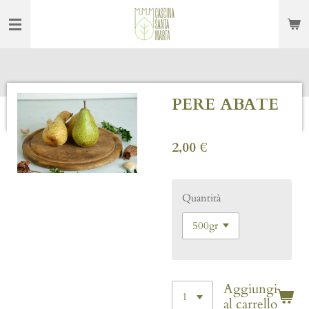
Vai
al
contenuto
principale
PERE ABATE
2,00 €
Quantità
Aggiungi
al carrello