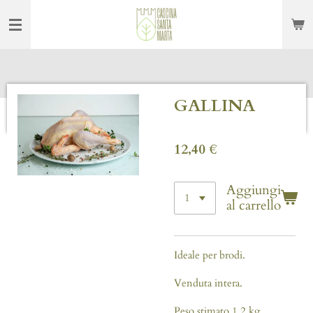
Vai
al
contenuto
principale
GALLINA
12,40 €
Aggiungi
al carrello
Ideale per brodi.
Venduta intera.
Peso stimato 1,2 kg.