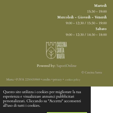
Martedì
15:30 - 19:00
Mercoledì - Giovedì - Venerdì
9:00 - 12:30 / 15:30 - 19:00
Sabato
9:00 - 12:30 / 14:30 - 18:00
Powered by:
SaporiOnline
© Cascina Santa
Marta
‭•
P.IVA 2250430969
‭•
credits
‭•
privacy
‭•
cookies policy
Questo sito utilizza i cookies per migliorare la tua
esperienza e visualizzare annunci pubblicitari
personalizzati. Cliccando su "Accetta" acconsenti
all'uso di tutti i cookies.