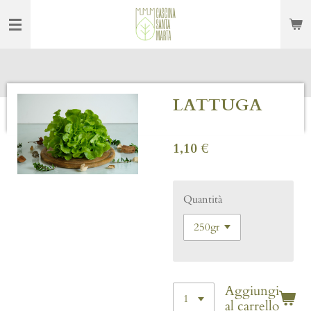
Vai
al
contenuto
principale
LATTUGA
1,10 €
Quantità
Aggiungi
al carrello